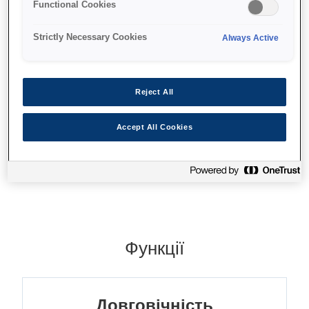
Functional Cookies
Стійкі чорнила на пігментній основі
Точне відтворення кольорів
Strictly Necessary Cookies
Always Active
Відмінна якість
Reject All
Accept All Cookies
Де купити
Функції
Довговічність