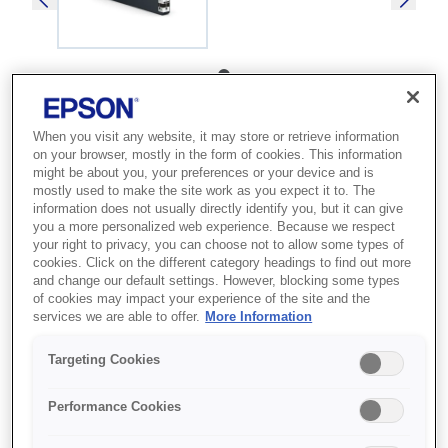
SKU
:
C13T02S100
When you visit any website, it may store or retrieve information
WorkForce Enterprise
on your browser, mostly in the form of cookies. This information
might be about you, your preferences or your device and is
WF-C20750 Black Ink
mostly used to make the site work as you expect it to. The
information does not usually directly identify you, but it can give
Ці чорнила мають високий вихід,
you a more personalized web experience. Because we respect
your right to privacy, you can choose not to allow some types of
потребують мінімального втручання
cookies. Click on the different category headings to find out more
у роботу принтера та дозволяють
and change our default settings. However, blocking some types
of cookies may impact your experience of the site and the
зекономити гроші. Чорнила мають
services we are able to offer.
More Information
покращений склад і призначені для
Targeting Cookies
друку на звичайному папері.
Ідеально підходять для офісного
Performance Cookies
використання.