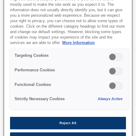
mostly used to make the site work as you expect it to. The
information does not usually directly identify you, but it can give
you a more personalized web experience. Because we respect
your right to privacy, you can choose not to allow some types of
cookies. Click on the different category headings to find out more
and change our default settings. However, blocking some types
of cookies may impact your experience of the site and the
services we are able to offer.
More Information
Targeting Cookies
Performance Cookies
SKU
:
C13T97340N
Functional Cookies
WorkForce Pro WF-
C869R Yellow XL Ink
Strictly Necessary Cookies
Always Active
Supply Unit
Reject All