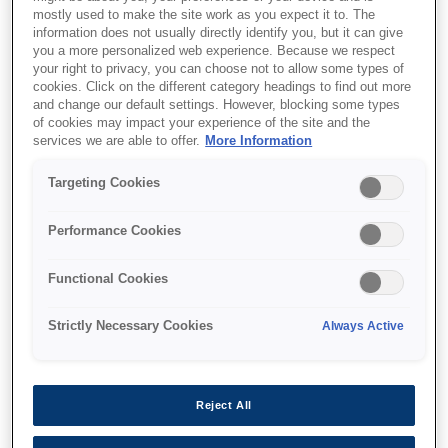
mostly used to make the site work as you expect it to. The
information does not usually directly identify you, but it can give
you a more personalized web experience. Because we respect
your right to privacy, you can choose not to allow some types of
cookies. Click on the different category headings to find out more
and change our default settings. However, blocking some types
of cookies may impact your experience of the site and the
services we are able to offer.
More Information
Targeting Cookies
Performance Cookies
SKU
:
C13T97440N
Functional Cookies
WorkForce Pro WF-
C869R Yellow XXL Ink
Strictly Necessary Cookies
Always Active
Supply Unit
Reject All