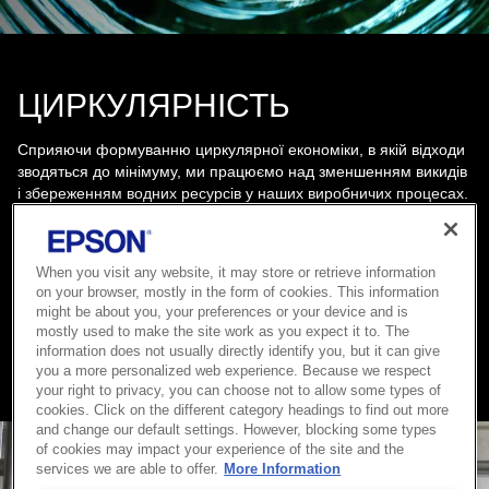
ЦИРКУЛЯРНІСТЬ
Сприяючи формуванню циркулярної економіки, в якій відходи
зводяться до мінімуму, ми працюємо над зменшенням викидів
і збереженням водних ресурсів у наших виробничих процесах.
Ми також сприяємо ефективному використанню обмежених
ресурсів, роблячи продукти меншими й легшими, збираючи й
переробляючи продукти, термін служби яких закінчився, а
When you visit any website, it may store or retrieve information
також розробляючи рішення для цифрового струменевого
on your browser, mostly in the form of cookies. This information
друку.
might be about you, your preferences or your device and is
mostly used to make the site work as you expect it to. The
information does not usually directly identify you, but it can give
Дізнатися більше
you a more personalized web experience. Because we respect
your right to privacy, you can choose not to allow some types of
cookies. Click on the different category headings to find out more
and change our default settings. However, blocking some types
of cookies may impact your experience of the site and the
services we are able to offer.
More Information