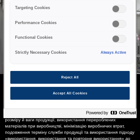
Targeting Cookies
Performance Cookies
Functional Cookies
Strictly Necessary Cookies
Always Active
Reject All
Наша японська традиція «sho sho sei» (компактність,
Accept All Cookies
ефективність, точність) була основним принципом у нашому
підході до більш екологічного виробництва, і вона означає, що
ми завжди прагнули максимально ефективно використовувати
наші дорогоцінні та обмежені ресурси. Це включає зменшення
розміру й ваги продукції, використання перероблених
матеріалів при виробництві, мінімізацію виробничих втрат,
подовження терміну служби продукції та використання підходу
«використання, використання та повторне використання» до