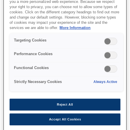
you a more personalized web experience. Because we respect
your right to privacy, you can choose not to allow some types of
cookies. Click on the different category headings to find out more
and change our default settings. However, blocking some types
of cookies may impact your experience of the site and the
Find support
services we are able to offer.
More Information
Targeting Cookies
Performance Cookies
Функції
Functional Cookies
Strictly Necessary Cookies
Always Active
Wider format
Reject All
Fast, reliable 9-pin printing up to A3
Accept All Cookies