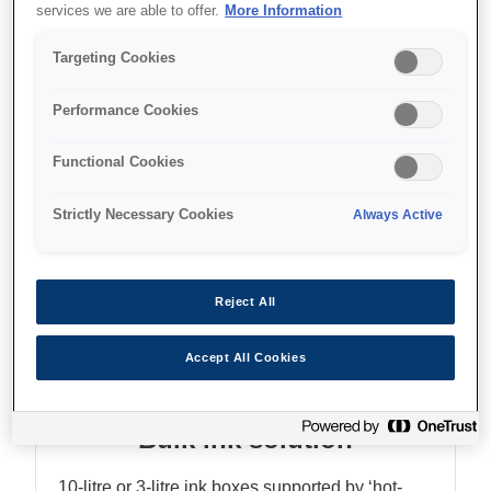
Bulk ink solution
services we are able to offer.
More Information
76-inch dye sub printer
Targeting Cookies
Robust design
Performance Cookies
Functional Cookies
Find support
Strictly Necessary Cookies
Always Active
Reject All
Функції
Accept All Cookies
Bulk ink solution
10-litre or 3-litre ink boxes supported by ‘hot-