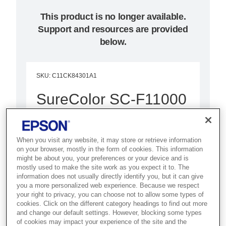
This product is no longer available.
Support and resources are provided
below.
SKU
:
C11CK84301A1
SureColor SC-F11000
(Jumbo Roll &
Standard Reel)
When you visit any website, it may store or retrieve information
on your browser, mostly in the form of cookies. This information
Best for textile producers and
might be about you, your preferences or your device and is
mostly used to make the site work as you expect it to. The
promotional goods makers who
information does not usually directly identify you, but it can give
you a more personalized web experience. Because we respect
need high-quality 76-inch dye
your right to privacy, you can choose not to allow some types of
sublimation output.
cookies. Click on the different category headings to find out more
and change our default settings. However, blocking some types
of cookies may impact your experience of the site and the