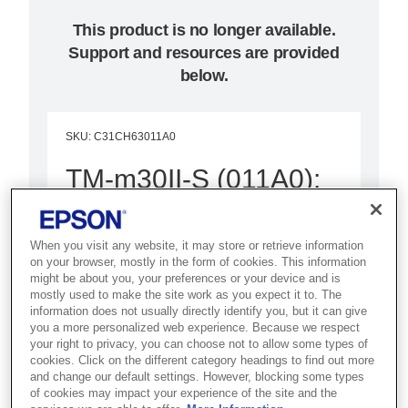
This product is no longer available.
Support and resources are provided
below.
SKU
:
C31CH63011A0
TM-m30II-S (011A0):
USB + Ethernet + BT
+ NES + Lightning +
When you visit any website, it may store or retrieve information
on your browser, mostly in the form of cookies. This information
SD
might be about you, your preferences or your device and is
mostly used to make the site work as you expect it to. The
information does not usually directly identify you, but it can give
Best for modern POS
you a more personalized web experience. Because we respect
your right to privacy, you can choose not to allow some types of
environments that need a
cookies. Click on the different category headings to find out more
compact, connected receipt
and change our default settings. However, blocking some types
of cookies may impact your experience of the site and the
printer with smart device support.