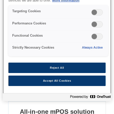
services we are able to offer.
More Information
All-in-one
Targeting Cookies
Advanced connectivity
Performance Cookies
Paper near end sensor
Functional Cookies
Strictly Necessary Cookies
Always Active
Find support
Reject All
Accept All Cookies
Функції
All-in-one mPOS solution