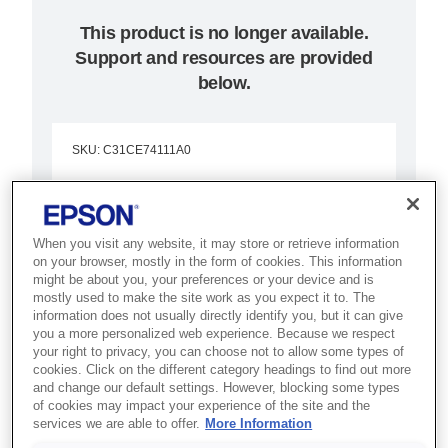
This product is no longer available.
Support and resources are provided
below.
SKU
:
C31CE74111A0
TM-m10 (111A0): BT,
White, PS, UK
When you visit any website, it may store or retrieve information
on your browser, mostly in the form of cookies. This information
Best for tablet-based and space-
might be about you, your preferences or your device and is
mostly used to make the site work as you expect it to. The
conscious POS systems that
information does not usually directly identify you, but it can give
need an ultra-compact receipt
you a more personalized web experience. Because we respect
your right to privacy, you can choose not to allow some types of
printer.
cookies. Click on the different category headings to find out more
and change our default settings. However, blocking some types
of cookies may impact your experience of the site and the
Designed for tablet POS
services we are able to offer.
More Information
NFC connectivity