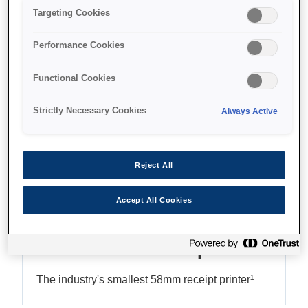
Targeting Cookies
Direct print from any device
Performance Cookies
Functional Cookies
Find support
Strictly Necessary Cookies
Always Active
Reject All
Функції
Accept All Cookies
Small and Compact
The industry's smallest 58mm receipt printer¹