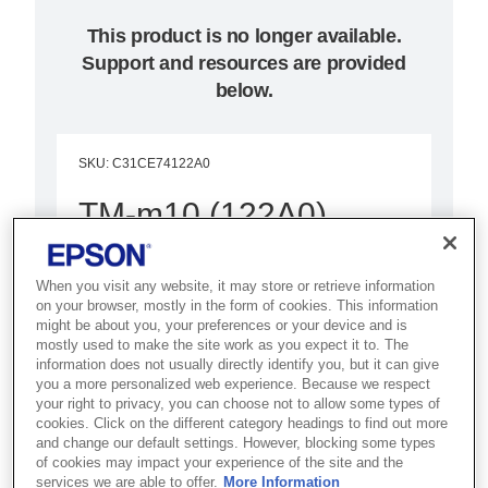
This product is no longer available.
Support and resources are provided
below.
SKU
:
C31CE74122A0
TM-m10 (122A0)
Ethernet, Black, PS,
When you visit any website, it may store or retrieve information
UK
on your browser, mostly in the form of cookies. This information
might be about you, your preferences or your device and is
Best for tablet-based and space-
mostly used to make the site work as you expect it to. The
information does not usually directly identify you, but it can give
conscious POS systems that
you a more personalized web experience. Because we respect
need an ultra-compact receipt
your right to privacy, you can choose not to allow some types of
cookies. Click on the different category headings to find out more
printer.
and change our default settings. However, blocking some types
of cookies may impact your experience of the site and the
services we are able to offer.
More Information