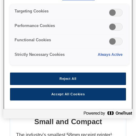
Designed for tablet POS
NFC connectivity
Targeting Cookies
Direct print from any device
Performance Cookies
Functional Cookies
Find support
Strictly Necessary Cookies
Always Active
Reject All
Функції
Accept All Cookies
Small and Compact
The industry's smallest 58mm receipt printer¹