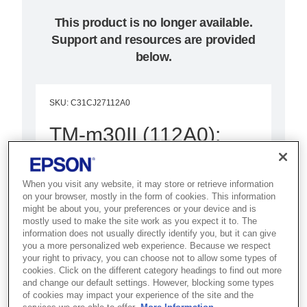
This product is no longer available.
Support and resources are provided
below.
SKU
:
C31CJ27112A0
TM-m30II (112A0):
USB + Ethernet +
NES + BT, Black, PS,
When you visit any website, it may store or retrieve information
on your browser, mostly in the form of cookies. This information
UK
might be about you, your preferences or your device and is
mostly used to make the site work as you expect it to. The
information does not usually directly identify you, but it can give
Best for modern POS
you a more personalized web experience. Because we respect
your right to privacy, you can choose not to allow some types of
environments that need a
cookies. Click on the different category headings to find out more
compact, connected receipt
and change our default settings. However, blocking some types
of cookies may impact your experience of the site and the
printer with smart device support.