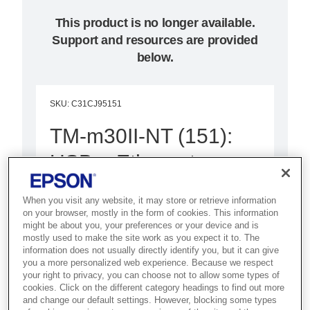
This product is no longer available.
Support and resources are provided
below.
SKU
:
C31CJ95151
TM-m30II-NT (151):
USB + Ethernet +
NES + Lightning,
When you visit any website, it may store or retrieve information
White, PS, EU
on your browser, mostly in the form of cookies. This information
might be about you, your preferences or your device and is
mostly used to make the site work as you expect it to. The
Best for modern POS
information does not usually directly identify you, but it can give
you a more personalized web experience. Because we respect
environments that need a
your right to privacy, you can choose not to allow some types of
compact, connected receipt
cookies. Click on the different category headings to find out more
and change our default settings. However, blocking some types
printer with smart device support.