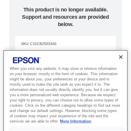
This product is no longer available.
Support and resources are provided
below.
SKU
:
C31CB25033A0
TM-H6000IV (033A0):
Powered USB, w/o
When you visit any website, it may store or retrieve information
on your browser, mostly in the form of cookies. This information
PS, ECW, MICR
might be about you, your preferences or your device and is
mostly used to make the site work as you expect it to. The
information does not usually directly identify you, but it can give
Best for banking and retail
you a more personalized web experience. Because we respect
counters that need receipt, slip,
your right to privacy, you can choose not to allow some types of
cookies. Click on the different category headings to find out more
validation and cheque processing
and change our default settings. However, blocking some types
of cookies may impact your experience of the site and the
in one device.
services we are able to offer.
More Information