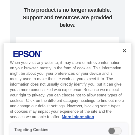
This product is no longer available.
Support and resources are provided
below.
SKU
:
C31C636082
TM-T88IV (082):
When you visit any website, it may store or retrieve information
Serial, PS, EDG
on your browser, mostly in the form of cookies. This information
might be about you, your preferences or your device and is
mostly used to make the site work as you expect it to. The
Best for retail and hospitality POS
information does not usually directly identify you, but it can give
you a more personalized web experience. Because we respect
setups that need fast, reliable and
your right to privacy, you can choose not to allow some types of
eco-conscious thermal receipt
cookies. Click on the different category headings to find out more
and change our default settings. However, blocking some types
printing.
of cookies may impact your experience of the site and the
services we are able to offer.
More Information
Fast thermal receipts
Targeting Cookies
High quality graphics