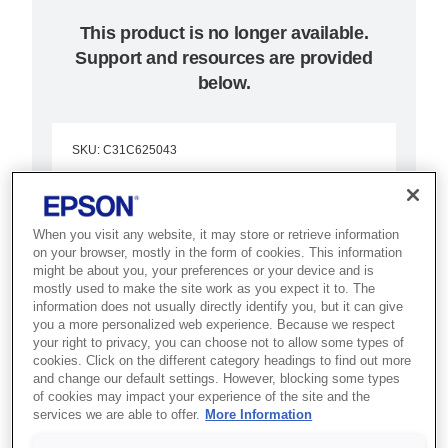
This product is no longer available.
Support and resources are provided
below.
SKU
:
C31C625043
TM-H6000III (043):
Serial, w/o PS, ECW,
When you visit any website, it may store or retrieve information
on your browser, mostly in the form of cookies. This information
E/P
might be about you, your preferences or your device and is
mostly used to make the site work as you expect it to. The
information does not usually directly identify you, but it can give
Best for banking and retail
you a more personalized web experience. Because we respect
counters that need receipt, slip,
your right to privacy, you can choose not to allow some types of
cookies. Click on the different category headings to find out more
validation and cheque processing
and change our default settings. However, blocking some types
of cookies may impact your experience of the site and the
in one device.
services we are able to offer.
More Information