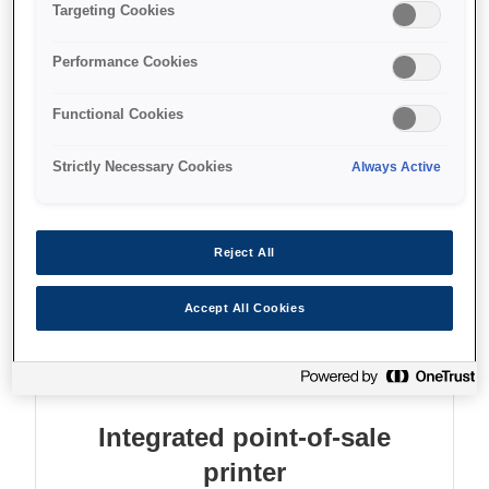
Ultra fast thermal receipts
Targeting Cookies
Single insertion cheque printing
Performance Cookies
High quality two-colour graphics
Functional Cookies
Strictly Necessary Cookies
Always Active
Find support
Reject All
Accept All Cookies
Функції
Integrated point-of-sale
printer