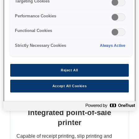
Targeting Cookies
High quality two-colour graphics
Performance Cookies
Functional Cookies
Find support
Strictly Necessary Cookies
Always Active
Reject All
Функції
Accept All Cookies
Integrated point-of-sale
printer
Capable of receipt printing, slip printing and