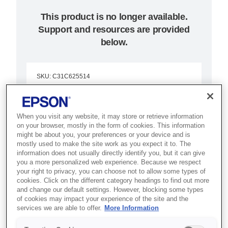
This product is no longer available.
Support and resources are provided
below.
SKU
:
C31C625514
TM-H6000III (514):
Parallel, w/o PS, EDG
When you visit any website, it may store or retrieve information
on your browser, mostly in the form of cookies. This information
might be about you, your preferences or your device and is
Best for banking and retail
mostly used to make the site work as you expect it to. The
information does not usually directly identify you, but it can give
counters that need receipt, slip,
you a more personalized web experience. Because we respect
validation and cheque processing
your right to privacy, you can choose not to allow some types of
cookies. Click on the different category headings to find out more
in one device.
and change our default settings. However, blocking some types
of cookies may impact your experience of the site and the
services we are able to offer.
More Information
Ultra fast thermal receipts
Single insertion cheque printing