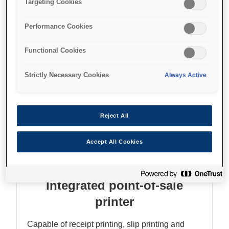
Targeting Cookies
Save paper and energy
Performance Cookies
Functional Cookies
Find support
Strictly Necessary Cookies
Always Active
Reject All
Функції
Accept All Cookies
Integrated point-of-sale
printer
Capable of receipt printing, slip printing and