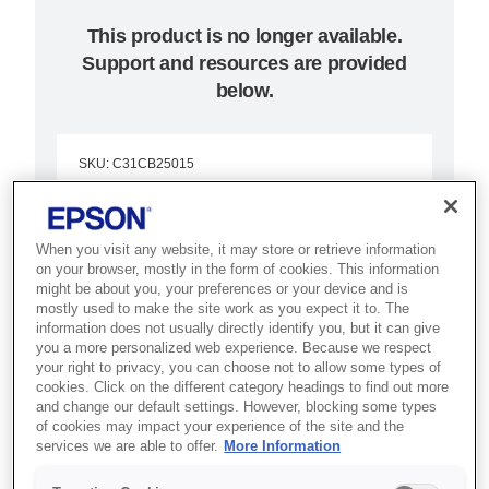
This product is no longer available.
Support and resources are provided
below.
SKU
:
C31CB25015
TM-H6000IV (015):
Serial, w/o PS, EDG
When you visit any website, it may store or retrieve information
on your browser, mostly in the form of cookies. This information
might be about you, your preferences or your device and is
Best for banking and retail
mostly used to make the site work as you expect it to. The
information does not usually directly identify you, but it can give
counters that need receipt, slip,
you a more personalized web experience. Because we respect
validation and cheque processing
your right to privacy, you can choose not to allow some types of
cookies. Click on the different category headings to find out more
in one device.
and change our default settings. However, blocking some types
of cookies may impact your experience of the site and the
services we are able to offer.
More Information
Print receipts and slips
Process cheques