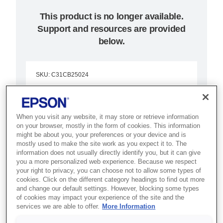
This product is no longer available.
Support and resources are provided
below.
SKU
:
C31CB25024
TM-H6000IV (024):
Serial, w/o PS, EDG,
When you visit any website, it may store or retrieve information
on your browser, mostly in the form of cookies. This information
MICR, E/P
might be about you, your preferences or your device and is
mostly used to make the site work as you expect it to. The
information does not usually directly identify you, but it can give
Best for banking and retail
you a more personalized web experience. Because we respect
counters that need receipt, slip,
your right to privacy, you can choose not to allow some types of
cookies. Click on the different category headings to find out more
validation and cheque processing
and change our default settings. However, blocking some types
of cookies may impact your experience of the site and the
in one device.
services we are able to offer.
More Information