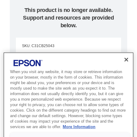
This product is no longer available.
Support and resources are provided
below.
SKU
:
C31CB25043
TM-H6000IV (043):
Serial, w/o PS, ECW,
When you visit any website, it may store or retrieve information
on your browser, mostly in the form of cookies. This information
E/P
might be about you, your preferences or your device and is
mostly used to make the site work as you expect it to. The
information does not usually directly identify you, but it can give
Best for banking and retail
you a more personalized web experience. Because we respect
counters that need receipt, slip,
your right to privacy, you can choose not to allow some types of
cookies. Click on the different category headings to find out more
validation and cheque processing
and change our default settings. However, blocking some types
of cookies may impact your experience of the site and the
in one device.
services we are able to offer.
More Information