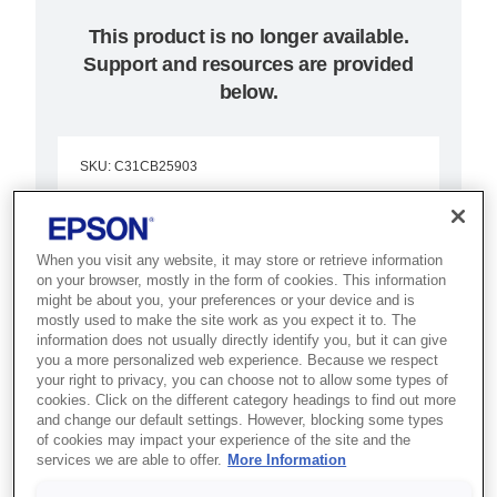
This product is no longer available.
Support and resources are provided
below.
SKU
:
C31CB25903
TM-H6000IV (903):
Serial, PS, ECW,
When you visit any website, it may store or retrieve information
on your browser, mostly in the form of cookies. This information
MICR, EU
might be about you, your preferences or your device and is
mostly used to make the site work as you expect it to. The
information does not usually directly identify you, but it can give
Best for banking and retail
you a more personalized web experience. Because we respect
counters that need receipt, slip,
your right to privacy, you can choose not to allow some types of
cookies. Click on the different category headings to find out more
validation and cheque processing
and change our default settings. However, blocking some types
of cookies may impact your experience of the site and the
in one device.
services we are able to offer.
More Information