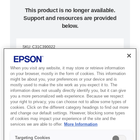
This product is no longer available.
Support and resources are provided
below.
SKU
:
C31C390022
TM-T90 (022): Serial,
When you visit any website, it may store or retrieve information
PS, EDG
on your browser, mostly in the form of cookies. This information
might be about you, your preferences or your device and is
mostly used to make the site work as you expect it to. The
Best for retail and hospitality POS
information does not usually directly identify you, but it can give
setups that need a versatile,
you a more personalized web experience. Because we respect
your right to privacy, you can choose not to allow some types of
reliable thermal receipt printer.
cookies. Click on the different category headings to find out more
and change our default settings. However, blocking some types
of cookies may impact your experience of the site and the
Fast two-colour thermal receipts
services we are able to offer.
More Information
Compact user-friendly design
Targeting Cookies