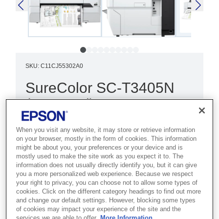
SKU
:
C11CJ55302A0
SureColor SC-T3405N
(No stand) 220v
Best for technical teams that need 24-
When you visit any website, it may store or retrieve information
inch print, scan and copy in a
on your browser, mostly in the form of cookies. This information
might be about you, your preferences or your device and is
compact, secure multifunction format.
mostly used to make the site work as you expect it to. The
information does not usually directly identify you, but it can give
Fast, accurate and precise
you a more personalized web experience. Because we respect
your right to privacy, you can choose not to allow some types of
High capacity ink cartridges
cookies. Click on the different category headings to find out more
and change our default settings. However, blocking some types
Desktop version
of cookies may impact your experience of the site and the
services we are able to offer.
More Information