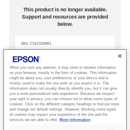
This product is no longer available.
Support and resources are provided
below.
SKU
:
C31C520061
TM-J7500 (061):
Serial, w/o PS, EDG,
When you visit any website, it may store or retrieve information
on your browser, mostly in the form of cookies. This information
SJIC8(K)
might be about you, your preferences or your device and is
mostly used to make the site work as you expect it to. The
information does not usually directly identify you, but it can give
Enjoy fast, smooth operation in
you a more personalized web experience. Because we respect
your right to privacy, you can choose not to allow some types of
retail or banking with this
cookies. Click on the different category headings to find out more
advanced multi-function inkjet
and change our default settings. However, blocking some types
of cookies may impact your experience of the site and the
printer.
services we are able to offer.
More Information