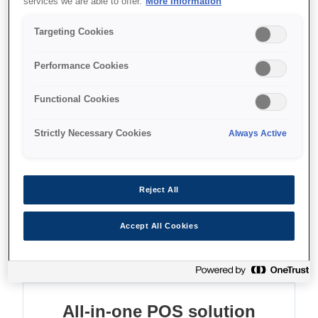
services we are able to offer.
More Information
All-in-one
Targeting Cookies
Advanced connectivity
Performance Cookies
Wall-hanging option
Functional Cookies
Strictly Necessary Cookies
Always Active
Find support
Reject All
Accept All Cookies
Функції
All-in-one POS solution