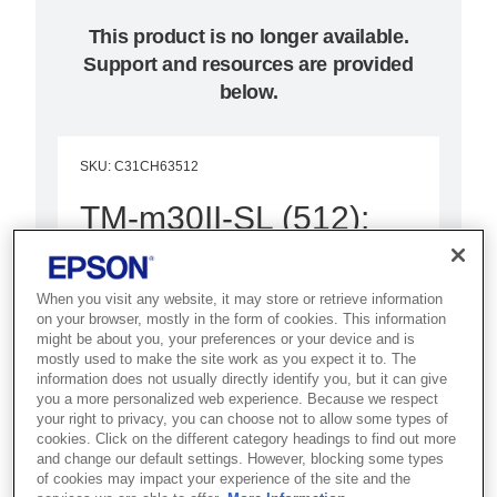
This product is no longer available.
Support and resources are provided
below.
SKU
:
C31CH63512
TM-m30II-SL (512):
USB + Ethernet + BT
+ NES + Lightning +
When you visit any website, it may store or retrieve information
on your browser, mostly in the form of cookies. This information
SD
might be about you, your preferences or your device and is
mostly used to make the site work as you expect it to. The
information does not usually directly identify you, but it can give
Best for modern POS
you a more personalized web experience. Because we respect
your right to privacy, you can choose not to allow some types of
environments that need a
cookies. Click on the different category headings to find out more
compact, connected receipt
and change our default settings. However, blocking some types
of cookies may impact your experience of the site and the
printer with smart device support.