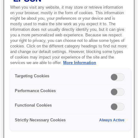
When you visit any website, it may store or retrieve information
Modern and feature rich
on your browser, mostly in the form of cookies. This information
might be about you, your preferences or your device and is
Compact and stylish
mostly used to make the site work as you expect it to. The
USB, Wi-Fi and Bluetooth
information does not usually directly identify you, but it can give
you a more personalized web experience. Because we respect
your right to privacy, you can choose not to allow some types of
cookies. Click on the different category headings to find out more
and change our default settings. However, blocking some types
of cookies may impact your experience of the site and the
services we are able to offer.
More Information
Де купити
Targeting Cookies
Performance Cookies
Functional Cookies
Функції
Strictly Necessary Cookies
Always Active