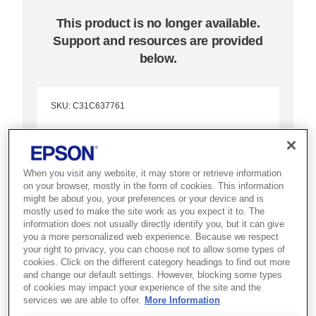
This product is no longer available.
Support and resources are provided
below.
SKU
:
C31C637761
TM-T70-iHub
Intelligent Printer,
When you visit any website, it may store or retrieve information
Black, EU
on your browser, mostly in the form of cookies. This information
might be about you, your preferences or your device and is
mostly used to make the site work as you expect it to. The
Best for under-counter POS
information does not usually directly identify you, but it can give
you a more personalized web experience. Because we respect
setups that need a compact,
your right to privacy, you can choose not to allow some types of
front-loading thermal receipt
cookies. Click on the different category headings to find out more
and change our default settings. However, blocking some types
printer.
of cookies may impact your experience of the site and the
services we are able to offer.
More Information