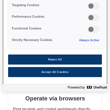
Control basic POS peripherals
Targeting Cookies
Tablet POS platform
Front-loading paper feed
Performance Cookies
Functional Cookies
Strictly Necessary Cookies
Always Active
Find support
Reject All
Accept All Cookies
Функції
Operate via browsers
Print receipts and control peripherals directly