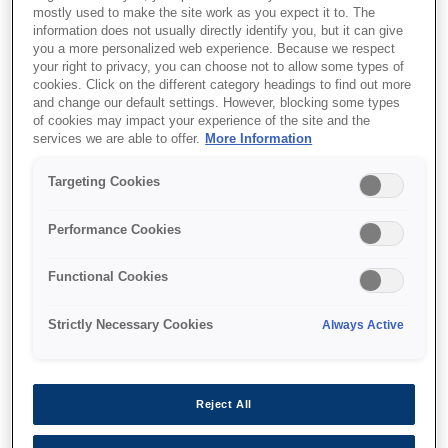
mostly used to make the site work as you expect it to. The
information does not usually directly identify you, but it can give
you a more personalized web experience. Because we respect
your right to privacy, you can choose not to allow some types of
cookies. Click on the different category headings to find out more
and change our default settings. However, blocking some types
SKU
:
C13T04A34N
of cookies may impact your experience of the site and the
services we are able to offer.
More Information
WF-C8190 / WF-C8690
Ink Cartridge XXL
Targeting Cookies
Magenta
Performance Cookies
Functional Cookies
Strictly Necessary Cookies
Always Active
Де купити
Reject All