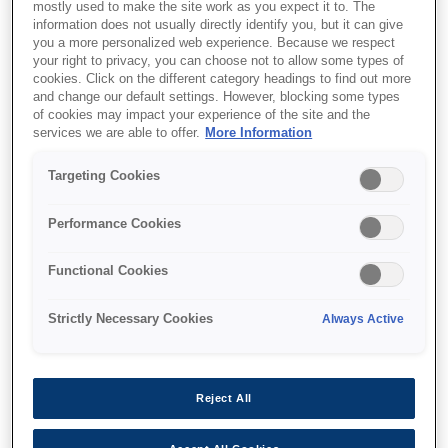
mostly used to make the site work as you expect it to. The
information does not usually directly identify you, but it can give
you a more personalized web experience. Because we respect
your right to privacy, you can choose not to allow some types of
cookies. Click on the different category headings to find out more
and change our default settings. However, blocking some types
SKU
:
C13T966140
of cookies may impact your experience of the site and the
services we are able to offer.
More Information
WF-M52xx/57xx Series
Ink Cartridge XXL Black
Targeting Cookies
Performance Cookies
Functional Cookies
Strictly Necessary Cookies
Always Active
Де купити
Reject All