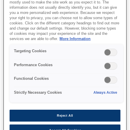
mostly used to make the site work as you expect it to. The
information does not usually directly identify you, but it can give
you a more personalized web experience. Because we respect
your right to privacy, you can choose not to allow some types of
cookies. Click on the different category headings to find out more
and change our default settings. However, blocking some types
SKU
:
C13T887100
of cookies may impact your experience of the site and the
services we are able to offer.
More Information
WorkForce Enterprise
WF-C17590 Black Ink
Targeting Cookies
Performance Cookies
Functional Cookies
Strictly Necessary Cookies
Always Active
Де купити
Reject All