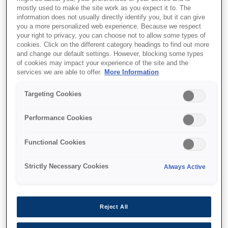
mostly used to make the site work as you expect it to. The
information does not usually directly identify you, but it can give
you a more personalized web experience. Because we respect
your right to privacy, you can choose not to allow some types of
cookies. Click on the different category headings to find out more
and change our default settings. However, blocking some types
of cookies may impact your experience of the site and the
SKU
:
C13T63680N
services we are able to offer.
More Information
Singlepack Matte Black
Targeting Cookies
T63680N UltraChrome
Performance Cookies
HDR 700 ml
Functional Cookies
Strictly Necessary Cookies
Always Active
Де купити
Reject All