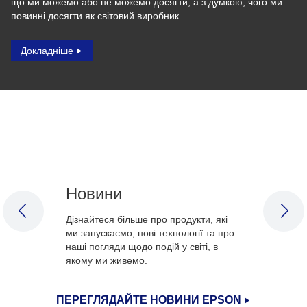
що ми можемо або не можемо досягти, а з думкою, чого ми
повинні досягти як світовий виробник.
Докладніше
Новини
PREVIOUS SLIDE
NEX
Дізнайтеся більше про продукти, які
ми запускаємо, нові технології та про
наші погляди щодо подій у світі, в
якому ми живемо.
ПЕРЕГЛЯДАЙТЕ НОВИНИ EPSON