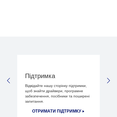
1
/
3
Підтримка
PREVIOUS SLIDE
NEX
Відвідайте нашу сторінку підтримки,
щоб знайти драйвери, програмне
забезпечення, посібники та поширені
запитання.
ОТРИМАТИ ПІДТРИМКУ