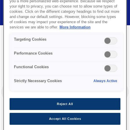
you a more personalized web experience. Because we respect
your right to privacy, you can choose not to allow some types of
Докладніше
cookies. Click on the different category headings to find out more
PAUSE
and change our default settings. However, blocking some types
of cookies may impact your experience of the site and the
services we are able to offer.
More Information
Targeting Cookies
Performance Cookies
Functional Cookies
Strictly Necessary Cookies
Always Active
PREVIOUS SLIDE
NEX
Reject All
Accept All Cookies