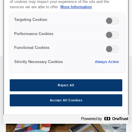
of cookies may impact your experience of the site and the
services we are able to offer.
More Information
Скористайтеся посиланнями нижче, щоб отримати підтримку з
Targeting Cookies
монтажу та знайти драйвери для ваших продуктів Epson. Ви
також можете пошукати надійного дилера або сервісного
партнера поблизу
Performance Cookies
Functional Cookies
Strictly Necessary Cookies
Always Active
Reject All
Accept All Cookies