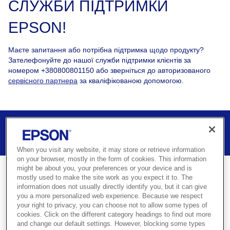
СЛУЖБИ ПІДТРИМКИ
EPSON!
Маєте запитання або потрібна підтримка щодо продукту?
Зателефонуйте до нашої служби підтримки клієнтів за
номером +380800801150 або зверніться до авторизованого
сервісного партнера
за кваліфікованою допомогою.
РЕЄСТРАЦІЯ ВАШОГО ПРОДУКТУ
ЗАРЕЄСТРУВАТИ COVERPLUS
НАШІ КОНТАКТИ
When you visit any website, it may store or retrieve information
on your browser, mostly in the form of cookies. This information
might be about you, your preferences or your device and is
mostly used to make the site work as you expect it to. The
information does not usually directly identify you, but it can give
you a more personalized web experience. Because we respect
your right to privacy, you can choose not to allow some types of
Отримайте допомогу щодо свого
cookies. Click on the different category headings to find out more
пристрою Epson
and change our default settings. However, blocking some types