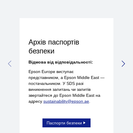
Архів паспортів
безпеки
Відмова від відповідальності:
PREVIOUS SLIDE
NEX
Epson Europe виступає
представником, а Epson Middle East —
постачальником. У SDS разі
виникнення запитань чи запитів
звертайтеся до Epson Middle East на
адресу
sustainability@epson.ae
.
Паспорти безпеки